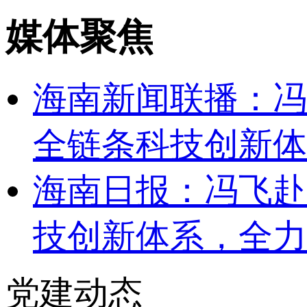
媒体聚焦
海南新闻联播：冯
全链条科技创新体
海南日报：冯飞赴
技创新体系，全力
党建动态