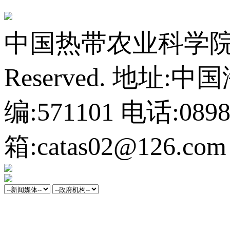
中国热带农业科学院橡胶研
Reserved.
地址:中
编:571101
电话:0898-
箱:catas02@126.com