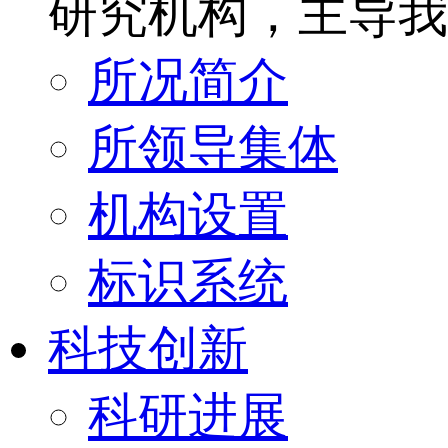
研究机构，主导我
所况简介
所领导集体
机构设置
标识系统
科技创新
科研进展