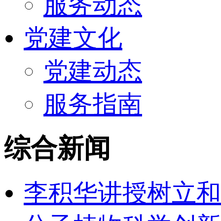
服务动态
党建文化
党建动态
服务指南
综合新闻
李积华讲授树立和