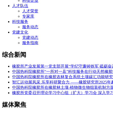
科技企业
人才队伍
人才荣誉
专家库
科技服务
服务动态
党建文化
党建动态
服务指南
综合新闻
橡胶所产业发展第一党支部开展“学纪守廉铸铁军 砥砺奋
中国热科院橡胶所“一所对一县”科技服务在行动天然橡
中国热科院橡胶所在橡胶农林复合系统土壤碳汇功能研究
智汇运动展风采 乐享科研聚合力 ——橡胶研究所2025
中国热科院橡胶所在橡胶林土壤-植物微生物组装机制方
橡胶所党委召开理论学习中心组（扩大）学习会 深入学
媒体聚焦