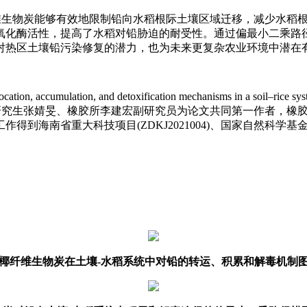
维生物炭能够有效地限制铅向水稻根际土壤区域迁移，减少水稻
化酶活性，提高了水稻对铅胁迫的耐受性。通过偏最小二乘路径模
对热区土壤铅污染修复的潜力，也为未来更复杂农业环境中潜在
, accumulation, and detoxification mechanisms in a soil–rice s
养博士研究生张婧旻、橡胶所李建宏副研究员为论文共同第一作者，
重大科技项目(ZDKJ2021004)、国家自然科学基金(422070
椰纤维生物炭在土壤-水稻系统中对铅的转运、积累和解毒机制