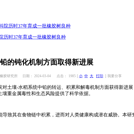
院历时37年育成一批橡胶树良种
中铅的钝化机制方面取得新进展
橡胶研究所
日期： 2024-03-04
点击：
1985
[
小
中
大
打印
]
我要分享
土壤-水稻系统中铅的转运、积累和解毒机制方面获得新进展，
土壤重金属毒性和生态风险提供了科学依据。
导致其在食物链中积累，进而对人类健康构成潜在威胁。本研究
。