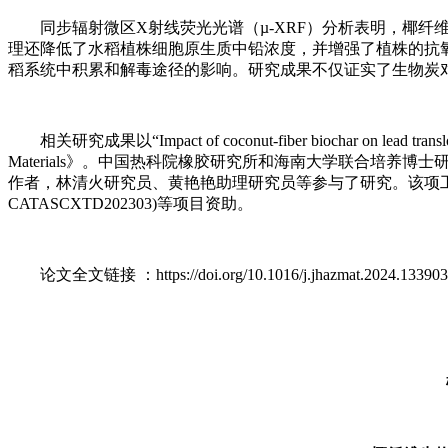
同步辐射微区X射线荧光光谱（µ-XRF）分析表明，椰纤
理还降低了水稻植株细胞原生质中铅浓度，并增强了植株的抗氧
稻系统中积累和解毒途径的影响。研究成果不仅证实了生物炭
相关研究成果以“Impact of coconut-fiber biochar on lead translocation
Materials》。中国热科院橡胶研究所和海南大学联合培
作者，林清火研究员、黄艳艳助理研究员等参与了研究。该项工作得到海南省
CATASCXTD202303)等项目资助。
论文全文链接 ：https://doi.org/10.1016/j.jhazmat.2024.133903