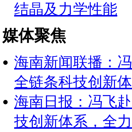
结晶及力学性能
媒体聚焦
海南新闻联播：冯
全链条科技创新体
海南日报：冯飞赴
技创新体系，全力