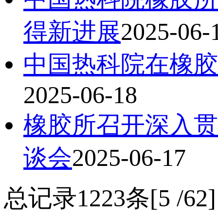
得新进展
2025-06-
中国热科院在橡胶
2025-06-18
橡胶所召开深入贯
谈会
2025-06-17
总记录1223条[5 /62