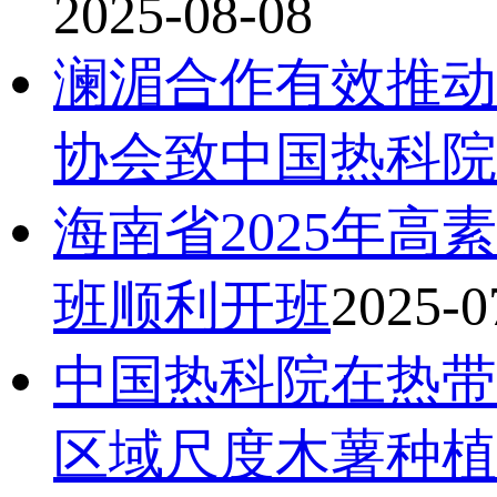
2025-08-08
澜湄合作有效推动
协会致中国热科院
海南省2025年
班顺利开班
2025-0
中国热科院在热带
区域尺度木薯种植