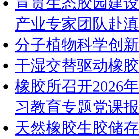
宣贯生态胶园建设
产业专家团队赴滇
分子植物科学创新
干湿交替驱动橡胶
橡胶所召开202
习教育专题党课报
天然橡胶生胶储存