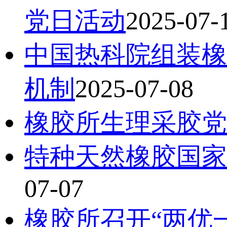
党日活动
2025-07-
中国热科院组装橡
机制
2025-07-08
橡胶所生理采胶党
特种天然橡胶国家
07-07
橡胶所召开“两优