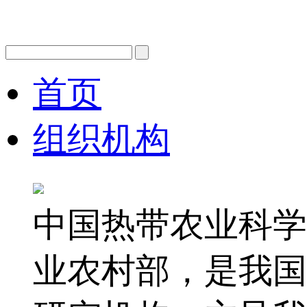
首页
组织机构
中国热带农业科学
业农村部，是我国