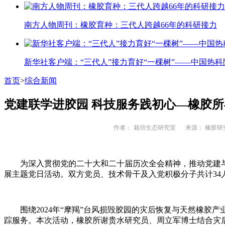
南方人物周刊：橡胶育种：三代人跨越66年的科研接力
新华社客户端：“三代人”接力育好“一棵树”——中国热科
首页
>
综合新闻
党建联学进胶园 科技服务践初心—橡胶
作者：
栽培生态研究室
来源： 橡胶研
为深入贯彻党的二十大和二十届历次全会精神，推动党建与科
展主题党日活动。双方党员、技术骨干及入党积极分子共计34
围绕2024年“摩羯”台风损毁胶园的灾后恢复与天然橡胶
踪服务。本次活动，橡胶所谢贵水研究员、周立军博士结合灾后