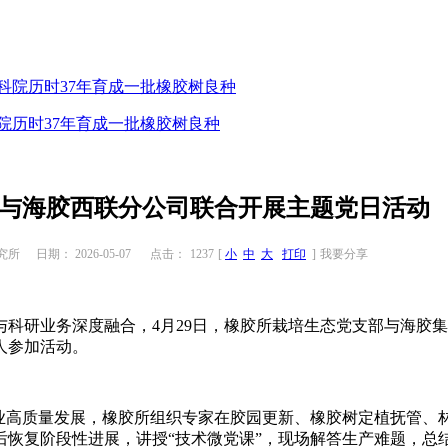
院历时37年育成一批橡胶树良种
所与海胶西联分公司联合开展主题党日活动
究所
日期： 2026-05-07
点击：
1237
[
小
中
大
打印
]
我要分享
研业务深度融合，4月29日，橡胶所栽培生态党支部与海胶集
人参加活动。
产业高质量发展，橡胶所组织专家在胶园更新、橡胶树定植抚管、
恢复阶段性进展，讲授“技术微党课”，现场解答生产难题，总结