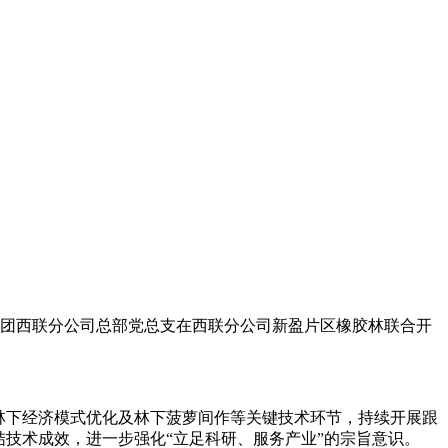
团西联分公司总部党总支在西联分公司新盈片区橡胶林联合开
林下经济模式优化及林下菠萝间作等关键技术环节，持续开展跟
技术成效，进一步强化“立足科研、服务产业”的宗旨意识。