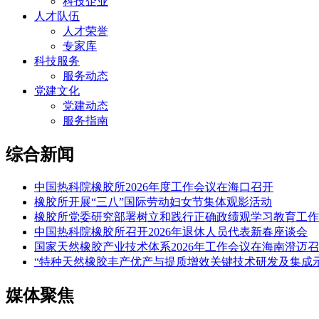
科技企业
人才队伍
人才荣誉
专家库
科技服务
服务动态
党建文化
党建动态
服务指南
综合新闻
中国热科院橡胶所2026年度工作会议在海口召开
橡胶所开展“三八”国际劳动妇女节集体观影活动
橡胶所党委研究部署树立和践行正确政绩观学习教育工作
中国热科院橡胶所召开2026年退休人员代表新春座谈会
国家天然橡胶产业技术体系2026年工作会议在海南澄迈
“特种天然橡胶丰产优产与提质增效关键技术研发及集成示
媒体聚焦